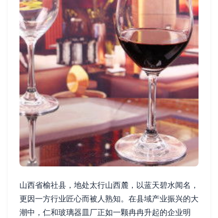
山西省榆社县，地处太行山西麓，以蓝天碧水闻名，
更因一方行业匠心而被人熟知。在县域产业振兴的大
潮中，仁和玻璃器皿厂正如一颗冉冉升起的企业明